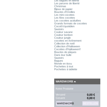
Les bagues en liberté
Les parures de liberté
Christmas
Bijoux de papier
Boucles d'Oreilles
Les mini cocottes
Les fées cocottes
Les cocottes acidulées
Grands formats de cocottes
Cocott'o'quotidien
Sautoirs
Couleur savane
Couleur bonbon
Couleur jungle
cocottes en évènement
Collection de noël
Collection d'Halloween
Cocottes d'Halloween!!
Boucles de pâques
Dans leur bulle
Sautoirs
Bagues
Monde en tissu
Pochettes à tout
Pochettes à tablette
WARENKORB
Keine Produkte
Versand
0,00 €
Gesamt
0,00 €
WARENKORB
BESTELLEN