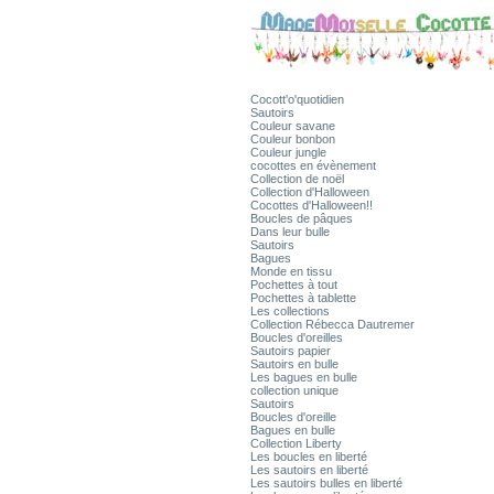
Cocott'o'quotidien
Sautoirs
Couleur savane
Couleur bonbon
Couleur jungle
cocottes en évènement
Collection de noël
Collection d'Halloween
Cocottes d'Halloween!!
Boucles de pâques
Dans leur bulle
Sautoirs
Bagues
Monde en tissu
Pochettes à tout
Pochettes à tablette
Les collections
Collection Rébecca Dautremer
Boucles d'oreilles
Sautoirs papier
Sautoirs en bulle
Les bagues en bulle
collection unique
Sautoirs
Boucles d'oreille
Bagues en bulle
Collection Liberty
Les boucles en liberté
Les sautoirs en liberté
Les sautoirs bulles en liberté