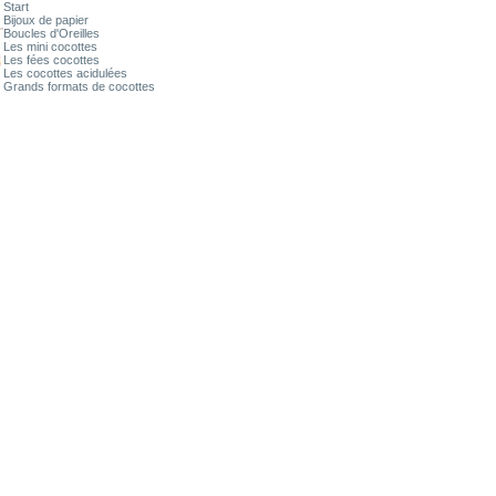
Start
Bijoux de papier
Boucles d'Oreilles
Les mini cocottes
Les fées cocottes
Les cocottes acidulées
Grands formats de cocottes