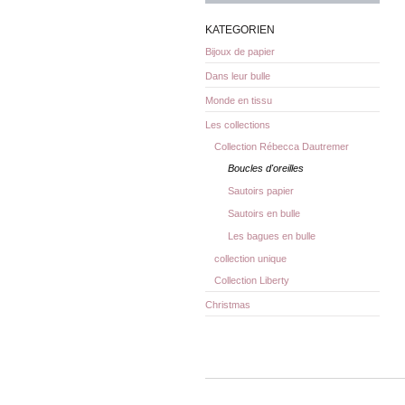
KATEGORIEN
Bijoux de papier
Dans leur bulle
Monde en tissu
Les collections
Collection Rébecca Dautremer
Boucles d'oreilles
Sautoirs papier
Sautoirs en bulle
Les bagues en bulle
collection unique
Collection Liberty
Christmas