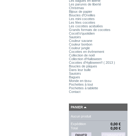
Les bagues en liberté
Les parures de liberté
Christmas
Bijoux de papier
Boucles d'Oreilles
Les mini cocottes
Les fées cocottes
Les cocottes acidulées
Grands formats de cocottes
Cocott'o'quotidien
Sautoirs
Couleur savane
Couleur bonbon
Couleur jungle
Cocottes en évènement
Collection de noël
Collection d'Halloween
Cocottes d'Halloween!! ( 2013 )
Boucles de pâques
Dans leur bulle
Sautoirs
Bagues
Monde en tissu
Pochettes à tout
Pochettes à tablette
Contact
PANIER
Aucun produit
Expédition
0,00 €
Total
0,00 €
PANIER
COMMANDER