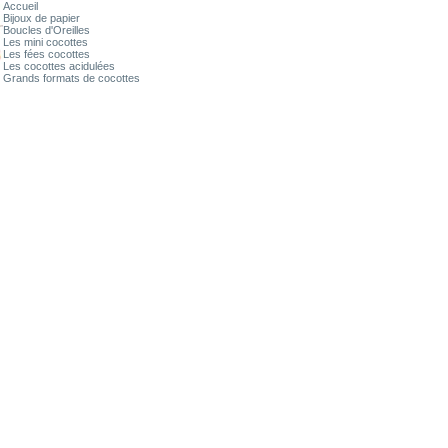
Accueil
Bijoux de papier
Boucles d'Oreilles
Les mini cocottes
Les fées cocottes
Les cocottes acidulées
Grands formats de cocottes