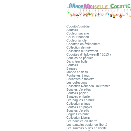
Cocott'o'quotidien
Sautoirs
Couleur savane
Couleur bonbon
Couleur jungle
Cocottes en évènement
Collection de noël
Collection d'Halloween
Cocottes d'Halloween!! ( 2013 )
Boucles de pâques
Dans leur bulle
Sautoirs
Bagues
Monde en tissu
Pochettes à tout
Pochettes à tablette
Les collections
Collection Rébecca Dautremer
Boucles d'oreilles
Sautoirs papier
Sautoirs en bulle
Les bagues en bulle
Collection unique
Sautoirs en papier
Boucles d'oreille
Bagues en bulle
Collection Liberty
Les boucles en liberté
Les sautoirs papier en liberté
Les sautoirs bulles en liberté