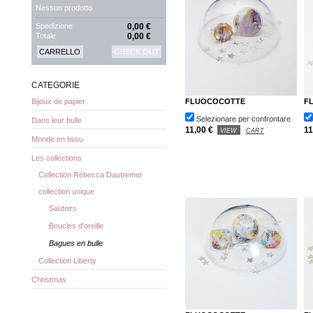
Nessun prodotto
Spedizione
0,00 €
Totale
0,00 €
CARRELLO
CHECK OUT
CATEGORIE
FLUOCOCOTTE
F
Bijoux de papier
Selezionare per confrontare
Dans leur bulle
11,00 €
11
VIEW
CART
Monde en tissu
Les collections
Collection Rébecca Dautremer
collection unique
Sautoirs
Boucles d'oreille
Bagues en bulle
Collection Liberty
Christmas