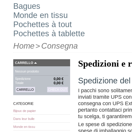
Bagues
Monde en tissu
Pochettes à tout
Pochettes à tablette
Home
>
Consegna
Spedizioni e r
CARRELLO
Nessun prodotto
Spedizione del
Spedizione
0,00 €
Totale
0,00 €
I pacchi sono solitamen
CARRELLO
CHECK OUT
inviati tramite UPS con
consegna con UPS Extra
CATEGORIE
pertanto contattaci pr
Bijoux de papier
tu scelga, ti garantirem
Dans leur bulle
Le spese di spedizione
Monde en tissu
spese di imballaggio so