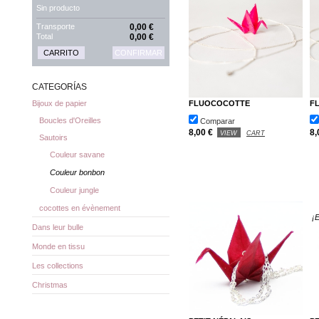
Sin producto
Transporte
0,00 €
Total
0,00 €
CARRITO
CONFIRMAR
CATEGORÍAS
FLUOCOCOTTE
F
Bijoux de papier
Boucles d'Oreilles
Comparar
8,00 €
8,
VIEW
CART
Sautoirs
Couleur savane
Couleur bonbon
Couleur jungle
cocottes en évènement
¡
Dans leur bulle
Monde en tissu
Les collections
Christmas