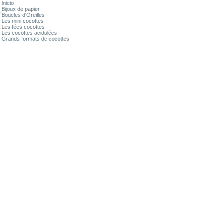
Inicio
Bijoux de papier
Boucles d'Oreilles
Les mini cocottes
Les fées cocottes
Les cocottes acidulées
Grands formats de cocottes