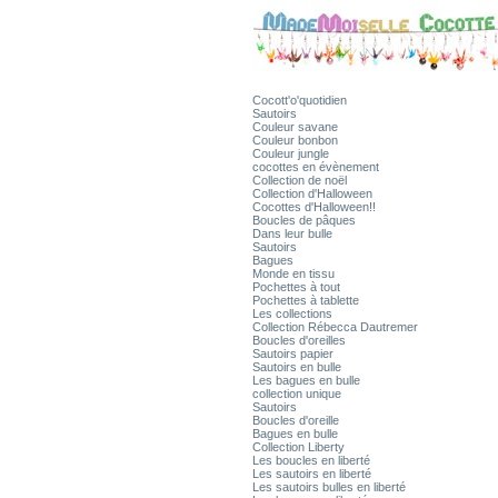
Cocott'o'quotidien
Sautoirs
Couleur savane
Couleur bonbon
Couleur jungle
cocottes en évènement
Collection de noël
Collection d'Halloween
Cocottes d'Halloween!!
Boucles de pâques
Dans leur bulle
Sautoirs
Bagues
Monde en tissu
Pochettes à tout
Pochettes à tablette
Les collections
Collection Rébecca Dautremer
Boucles d'oreilles
Sautoirs papier
Sautoirs en bulle
Les bagues en bulle
collection unique
Sautoirs
Boucles d'oreille
Bagues en bulle
Collection Liberty
Les boucles en liberté
Les sautoirs en liberté
Les sautoirs bulles en liberté