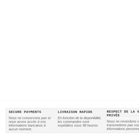
RESPECT DE LA 
SECURE PAYMENTS
LIVRAISON RAPIDE
PRIVÉE
Nous ne conservons pas et
En fonction de la disponibilité,
Nous ne revendons 
nous avons accès à vos
les commandes sont
transmettons pas vo
informations bancaires à
expédiées sous 48 heures.
informations personne
aucun moment.