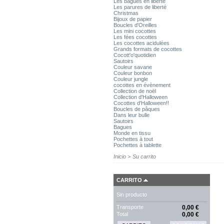
Les bagues en liberté
Les parures de liberté
Christmas
Bijoux de papier
Boucles d'Oreilles
Les mini cocottes
Les fées cocottes
Les cocottes acidulées
Grands formats de cocottes
Cocott'o'quotidien
Sautoirs
Couleur savane
Couleur bonbon
Couleur jungle
cocottes en évènement
Collection de noël
Collection d'Halloween
Cocottes d'Halloween!!
Boucles de pâques
Dans leur bulle
Sautoirs
Bagues
Monde en tissu
Pochettes à tout
Pochettes à tablette
Inicio
>
Su carrito
CARRITO
Sin producto
Transporte
0,00 €
Total
0,00 €