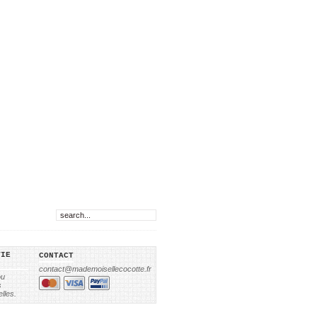
VIE
CONTACT
contact@mademoisellecocotte.fr
ou
s
lles.