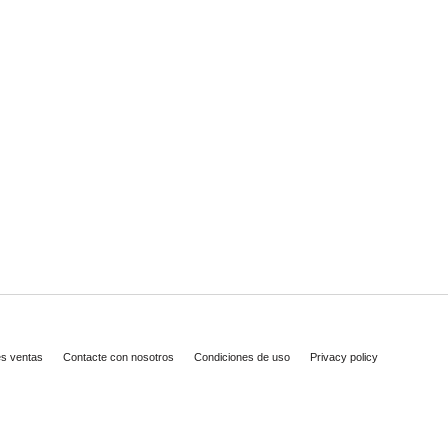
es ventas
Contacte con nosotros
Condiciones de uso
Privacy policy