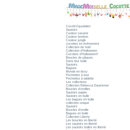
Cocott'o'quotidien
Sautoirs
Couleur savane
Couleur bonbon
Couleur jungle
cocottes en évènement
Collection de noël
Collection d'Halloween
Cocottes d'Halloween!!
Boucles de pâques
Dans leur bulle
Sautoirs
Bagues
Monde en tissu
Pochettes à tout
Pochettes à tablette
Les collections
Collection Rébecca Dautremer
Boucles d'oreilles
Sautoirs papier
Sautoirs en bulle
Les bagues en bulle
collection unique
Sautoirs
Boucles d'oreille
Bagues en bulle
Collection Liberty
Les boucles en liberté
Les sautoirs en liberté
Les sautoirs bulles en liberté