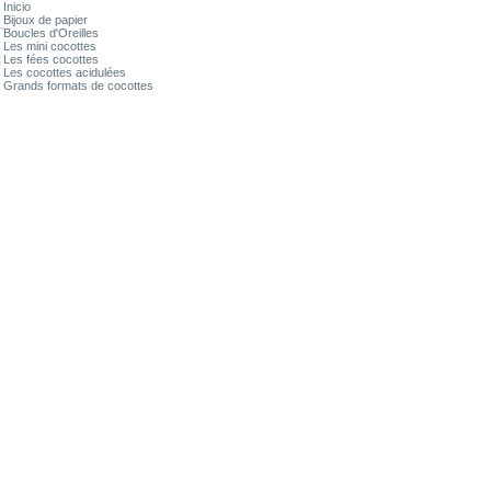
Inicio
Bijoux de papier
Boucles d'Oreilles
Les mini cocottes
Les fées cocottes
Les cocottes acidulées
Grands formats de cocottes