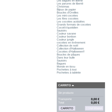
Les bagues en liberté
Les parures de liberté
Christmas
Bijoux de papier
Boucles d'Oreilles
Les mini cocottes
Les fées cocottes
Les cocottes acidulées
Grands formats de cocottes
Cocott'o'quotidien
Sautoirs
Couleur savane
Couleur bonbon
Couleur jungle
cocottes en évènement
Collection de noël
Collection d'Halloween
Cocottes d'Halloween!!
Boucles de pâques
Dans leur bulle
Sautoirs
Bagues
Monde en tissu
Pochettes à tout
Pochettes à tablette
CARRITO
Sin producto
Transporte
0,00 €
Total
0,00 €
CARRITO
CONFIRMAR