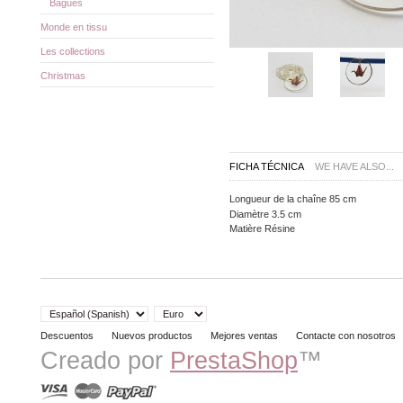
Bagues
Monde en tissu
Les collections
Christmas
FICHA TÉCNICA
WE HAVE ALSO...
Longueur de la chaîne
85 cm
Diamètre
3.5 cm
Matière
Résine
Descuentos
Nuevos productos
Mejores ventas
Contacte con nosotros
Creado por
PrestaShop
™