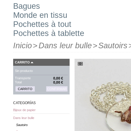
Bagues
Monde en tissu
Pochettes à tout
Pochettes à tablette
Inicio
>
Dans leur bulle
>
Sautoirs
CARRITO
Sin producto
Transporte
0,00 €
Total
0,00 €
CARRITO
CONFIRMAR
CATEGORÍAS
Bijoux de papier
Dans leur bulle
Sautoirs