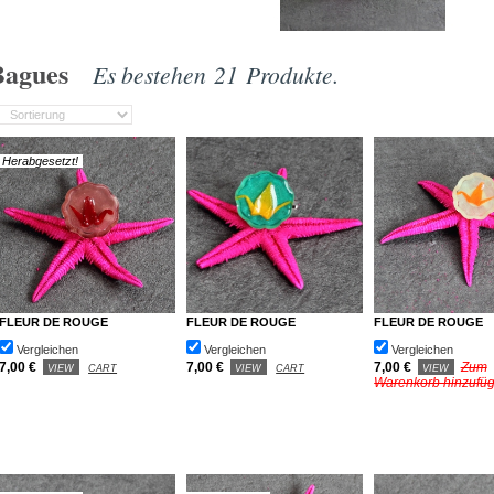
Bagues
Es bestehen 21 Produkte.
Herabgesetzt!
FLEUR DE ROUGE
FLEUR DE ROUGE
FLEUR DE ROUGE
Vergleichen
Vergleichen
Vergleichen
7,00 €
7,00 €
7,00 €
Zum
VIEW
CART
VIEW
CART
VIEW
Warenkorb hinzufü