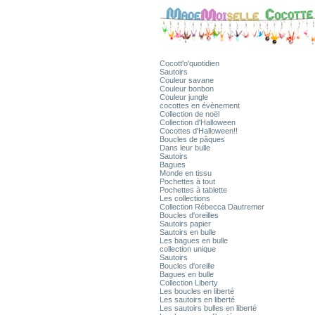
Cocott'o'quotidien
Sautoirs
Couleur savane
Couleur bonbon
Couleur jungle
cocottes en évènement
Collection de noël
Collection d'Halloween
Cocottes d'Halloween!!
Boucles de pâques
Dans leur bulle
Sautoirs
Bagues
Monde en tissu
Pochettes à tout
Pochettes à tablette
Les collections
Collection Rébecca Dautremer
Boucles d'oreilles
Sautoirs papier
Sautoirs en bulle
Les bagues en bulle
collection unique
Sautoirs
Boucles d'oreille
Bagues en bulle
Collection Liberty
Les boucles en liberté
Les sautoirs en liberté
Les sautoirs bulles en liberté