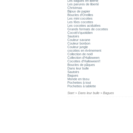
Les bagues en liberté
Les parures de liberté
Christmas
Bijoux de papier
Boucles d'Oreilles
Les mini cocottes
Les fées cocottes
Les cocottes acidulées
Grands formats de cocottes
Cocott'o'quotidien
Sautoirs
Couleur savane
Couleur bonbon
Couleur jungle
cocottes en évènement
Collection de noël
Collection d'Halloween
Cocottes d'Halloween!!
Boucles de pâques
Dans leur bulle
Sautoirs
Bagues
Monde en tissu
Pochettes à tout
Pochettes à tablette
Start
>
Dans leur bulle
>
Bagues