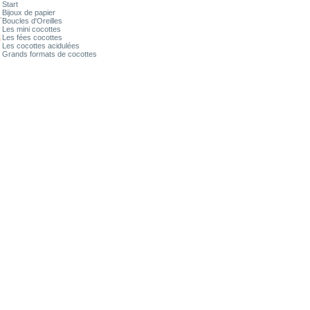
Start
Bijoux de papier
Boucles d'Oreilles
Les mini cocottes
Les fées cocottes
Les cocottes acidulées
Grands formats de cocottes