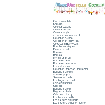
Cocott'o'quotidien
Sautoirs
Couleur savane
Couleur bonbon
Couleur jungle
cocottes en évènement
Collection de noël
Collection d'Halloween
Cocottes d'Halloween!!
Boucles de pâques
Dans leur bulle
Sautoirs
Bagues
Monde en tissu
Pochettes à tout
Pochettes à tablette
Les collections
Collection Rébecca Dautremer
Boucles d'oreilles
Sautoirs papier
Sautoirs en bulle
Les bagues en bulle
collection unique
Sautoirs
Boucles d'oreille
Bagues en bulle
Collection Liberty
Les boucles en liberté
Les sautoirs en liberté
Les sautoirs bulles en liberté