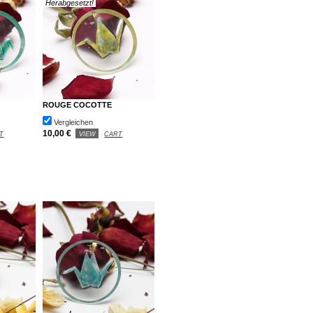
Herabgesetzt!
ROUGE COCOTTE
Vergleichen
10,00 €
T
VIEW
CART