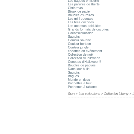
Les bagues en liberté
Les parures de liberté
Christmas
Bijoux de papier
Boucles d'Oreilles
Les mini cocottes
Les fées cocottes
Les cocottes acidulées
Grands formats de cocottes
Cocott'o'quotidien
Sautoirs
Couleur savane
Couleur bonbon
Couleur jungle
cocottes en évènement
Collection de noël
Collection d'Halloween
Cocottes d'Halloween!!
Boucles de pâques
Dans leur bulle
Sautoirs
Bagues
Monde en tissu
Pochettes à tout
Pochettes à tablette
Start
>
Les collections
>
Collection Liberty
>
L