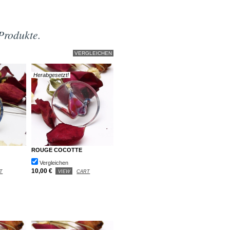
Produkte.
Herabgesetzt!
ROUGE COCOTTE
Vergleichen
10,00 €
T
VIEW
CART