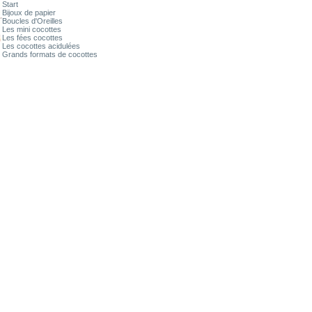
Start
Bijoux de papier
Boucles d'Oreilles
Les mini cocottes
Les fées cocottes
Les cocottes acidulées
Grands formats de cocottes