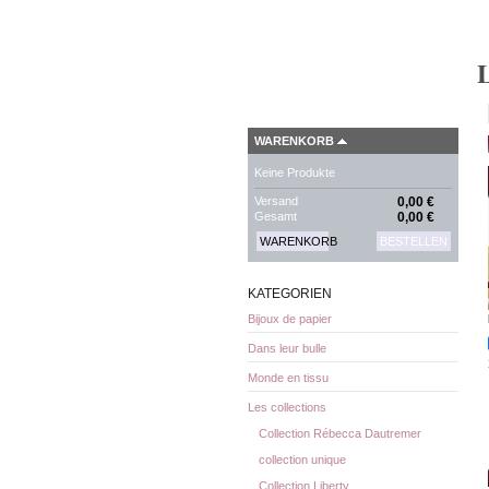
L
WARENKORB
Keine Produkte
Versand
0,00 €
Gesamt
0,00 €
WARENKORB
BESTELLEN
KATEGORIEN
Bijoux de papier
Dans leur bulle
Monde en tissu
Les collections
Collection Rébecca Dautremer
collection unique
Collection Liberty