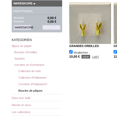
WARENKORB
Keine Produkte
Versand
0,00 €
Gesamt
0,00 €
WARENKORB
BESTELLEN
KATEGORIEN
GRANDES OREILLES
G
Bijoux de papier
Boucles d'Oreilles
Vergleichen
10,00 €
11
VIEW
CART
Sautoirs
cocottes en évènement
Collection de noël
Collection d'Halloween
Cocottes d'Halloween!!
Boucles de pâques
Dans leur bulle
Monde en tissu
Les collections