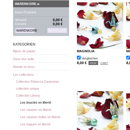
WARENKORB
Keine Produkte
Versand
0,00 €
Gesamt
0,00 €
WARENKORB
BESTELLEN
KATEGORIEN
MAGNOLIA
M
Bijoux de papier
Vergleichen
Dans leur bulle
8,00 €
8,
VIEW
CART
Monde en tissu
Les collections
Collection Rébecca Dautremer
collection unique
Collection Liberty
Les boucles en liberté
Les sautoirs en liberté
Les sautoirs bulles en liberté
Les bagues en liberté