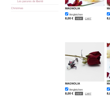
Les parures de liberté
Christmas
MAGNOLIA
M
Vergleichen
8,00 €
8,
VIEW
CART
MAGNOLIA
M
Vergleichen
8,00 €
8,
VIEW
CART