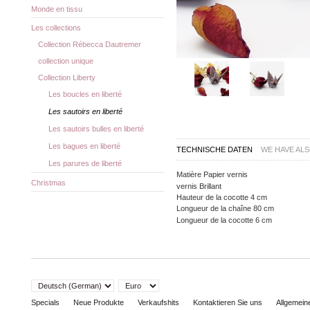
Monde en tissu
Les collections
Collection Rébecca Dautremer
collection unique
Collection Liberty
Les boucles en liberté
Les sautoirs en liberté
Les sautoirs bulles en liberté
Les bagues en liberté
TECHNISCHE DATEN
WE HAVE ALSO
Les parures de liberté
Matière
Papier vernis
Christmas
vernis
Brillant
Hauteur de la cocotte
4 cm
Longueur de la chaîne
80 cm
Longueur de la cocotte
6 cm
Specials
Neue Produkte
Verkaufshits
Kontaktieren Sie uns
Allgemei