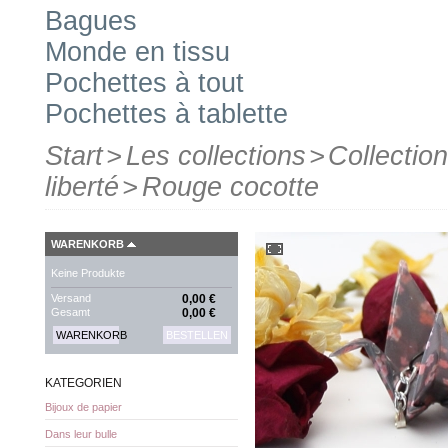
Bagues
Monde en tissu
Pochettes à tout
Pochettes à tablette
Start
>
Les collections
>
Collection
liberté
>
Rouge cocotte
WARENKORB
Keine Produkte
Versand
0,00 €
Gesamt
0,00 €
WARENKORB
BESTELLEN
KATEGORIEN
Bijoux de papier
Dans leur bulle