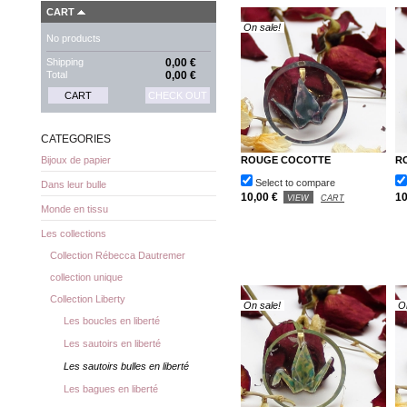
CART
On sale!
No products
Shipping
0,00 €
Total
0,00 €
CART
CHECK OUT
CATEGORIES
ROUGE COCOTTE
R
Bijoux de papier
Select to compare
Dans leur bulle
10,00 €
10
VIEW
CART
Monde en tissu
Les collections
Collection Rébecca Dautremer
collection unique
Collection Liberty
On sale!
O
Les boucles en liberté
Les sautoirs en liberté
Les sautoirs bulles en liberté
Les bagues en liberté