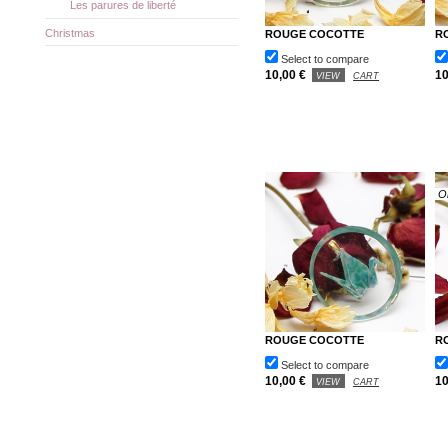
Les parures de liberté
Christmas
ROUGE COCOTTE
R
Select to compare
10,00 €
10
VIEW
CART
O
ROUGE COCOTTE
R
Select to compare
10,00 €
10
VIEW
CART