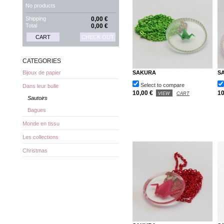
No products
Shipping
0,00 €
Total
0,00 €
CART
CHECK OUT
CATEGORIES
SAKURA
S
Bijoux de papier
Select to compare
Dans leur bulle
10,00 €
10
VIEW
CART
Sautoirs
Bagues
Monde en tissu
Les collections
Christmas