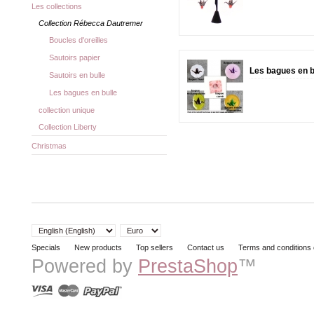
Les collections
Collection Rébecca Dautremer
Boucles d'oreilles
Sautoirs papier
Les bagues en b
Sautoirs en bulle
Les bagues en bulle
collection unique
Collection Liberty
Christmas
Specials
New products
Top sellers
Contact us
Terms and conditions 
Powered by
PrestaShop
™