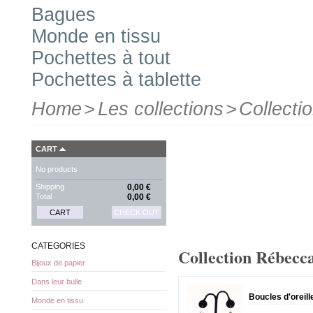
Bagues
Monde en tissu
Pochettes à tout
Pochettes à tablette
Home
>
Les collections
>
Collect
CART
No products
Shipping
0,00 €
Total
0,00 €
CART
CHECK OUT
CATEGORIES
Collection Rébecc
Bijoux de papier
Dans leur bulle
Boucles d'oreill
Monde en tissu