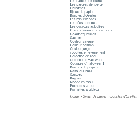
Les bagues en liberté
Les parures de liberté
Christmas
Bijoux de papier
Boucles d'Oreilles
Les mini cocottes
Les fées cocottes
Les cocottes acidulées
Grands formats de cocottes
Cocott'o'quotidien
Sautoirs
Couleur savane
Couleur bonbon
Couleur jungle
cocottes en évènement
Collection de noël
Collection d'Halloween
Cocottes d'Halloween!!
Boucles de pâques
Dans leur bulle
Sautoirs
Bagues
Monde en tissu
Pochettes à tout
Pochettes à tablette
Home
>
Bijoux de papier
>
Boucles d'Oreilles