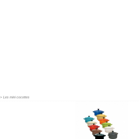
>
Les mini cocottes