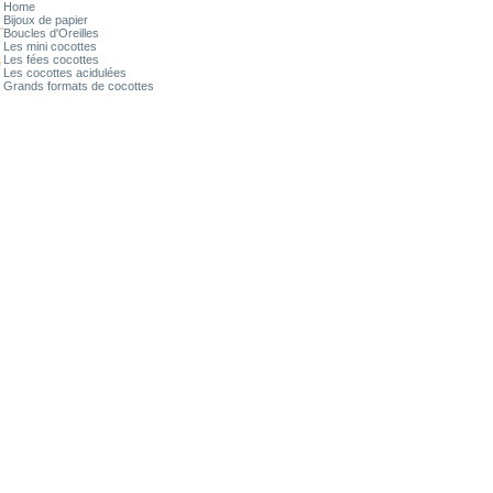
Home
Bijoux de papier
Boucles d'Oreilles
Les mini cocottes
Les fées cocottes
Les cocottes acidulées
Grands formats de cocottes