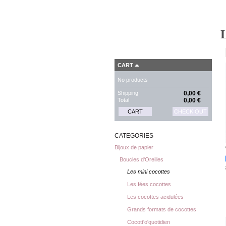
L
CART
No products
Shipping
0,00 €
Total
0,00 €
CART
CHECK OUT
CATEGORIES
Bijoux de papier
Boucles d'Oreilles
Les mini cocottes
Les fées cocottes
Les cocottes acidulées
Grands formats de cocottes
Cocott'o'quotidien