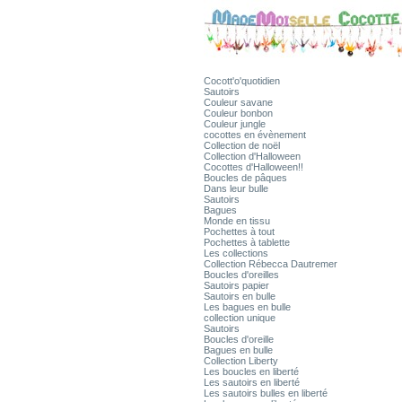
Cocott'o'quotidien
Sautoirs
Couleur savane
Couleur bonbon
Couleur jungle
cocottes en évènement
Collection de noël
Collection d'Halloween
Cocottes d'Halloween!!
Boucles de pâques
Dans leur bulle
Sautoirs
Bagues
Monde en tissu
Pochettes à tout
Pochettes à tablette
Les collections
Collection Rébecca Dautremer
Boucles d'oreilles
Sautoirs papier
Sautoirs en bulle
Les bagues en bulle
collection unique
Sautoirs
Boucles d'oreille
Bagues en bulle
Collection Liberty
Les boucles en liberté
Les sautoirs en liberté
Les sautoirs bulles en liberté