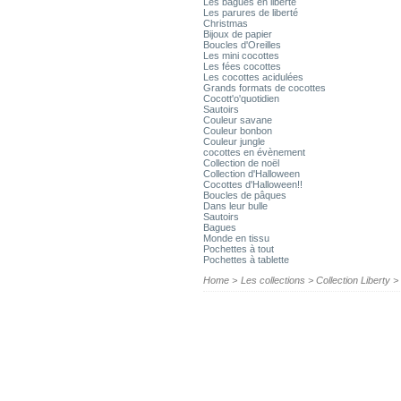
Les bagues en liberté
Les parures de liberté
Christmas
Bijoux de papier
Boucles d'Oreilles
Les mini cocottes
Les fées cocottes
Les cocottes acidulées
Grands formats de cocottes
Cocott'o'quotidien
Sautoirs
Couleur savane
Couleur bonbon
Couleur jungle
cocottes en évènement
Collection de noël
Collection d'Halloween
Cocottes d'Halloween!!
Boucles de pâques
Dans leur bulle
Sautoirs
Bagues
Monde en tissu
Pochettes à tout
Pochettes à tablette
Home
>
Les collections
>
Collection Liberty
>