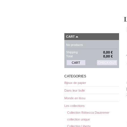
L
CART
No products
Shipping
0,00 €
Total
0,00 €
CART
CHECK OUT
CATEGORIES
Bijoux de papier
Dans leur bulle
Monde en tissu
Les collections
Collection Rébecca Dautremer
collection unique
Collection Liberty