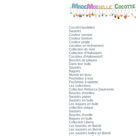
Cocott'o'quotidien
Sautoirs
Couleur savane
Couleur bonbon
Couleur jungle
cocottes en évènement
Collection de noël
Collection d'Halloween
Cocottes d'Halloween!!
Boucles de pâques
Dans leur bulle
Sautoirs
Bagues
Monde en tissu
Pochettes à tout
Pochettes à tablette
Les collections
Collection Rébecca Dautremer
Boucles d'oreilles
Sautoirs papier
Sautoirs en bulle
Les bagues en bulle
collection unique
Sautoirs
Boucles d'oreille
Bagues en bulle
Collection Liberty
Les boucles en liberté
Les sautoirs en liberté
Les sautoirs bulles en liberté