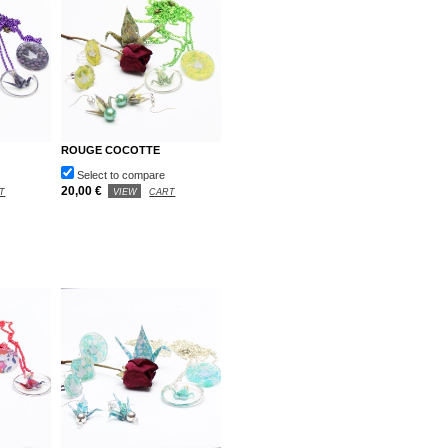
ROUGE COCOTTE
Select to compare
20,00 €
T
VIEW
CART