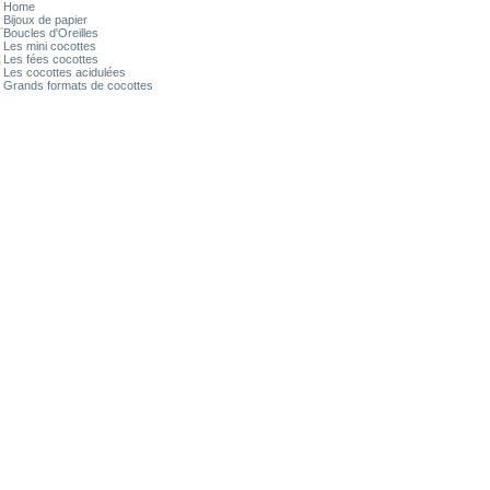
Home
Bijoux de papier
Boucles d'Oreilles
Les mini cocottes
Les fées cocottes
Les cocottes acidulées
Grands formats de cocottes