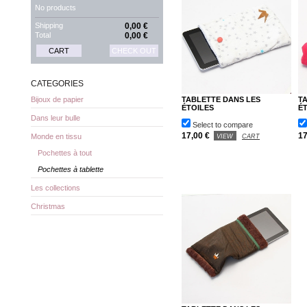
No products
Shipping
0,00 €
Total
0,00 €
CART
CHECK OUT
CATEGORIES
TABLETTE DANS LES
T
Bijoux de papier
ÉTOILES
É
Dans leur bulle
Select to compare
17,00 €
17
Monde en tissu
VIEW
CART
Pochettes à tout
Pochettes à tablette
Les collections
Christmas