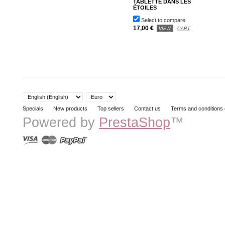
TABLETTE DANS LES
ÉTOILES
Select to compare
17,00 €
VIEW
CART
Specials
New products
Top sellers
Contact us
Terms and conditions 
Powered by
PrestaShop
™