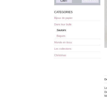
CART
CHECK OUT
CATEGORIES
Bijoux de papier
Dans leur bulle
Sautoirs
Bagues
Monde en tissu
Les collections
Christmas
D
Lo
Di
Ma