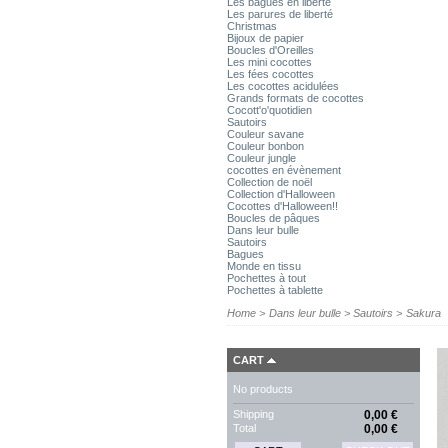
Les bagues en liberté
Les parures de liberté
Christmas
Bijoux de papier
Boucles d'Oreilles
Les mini cocottes
Les fées cocottes
Les cocottes acidulées
Grands formats de cocottes
Cocott'o'quotidien
Sautoirs
Couleur savane
Couleur bonbon
Couleur jungle
cocottes en évènement
Collection de noël
Collection d'Halloween
Cocottes d'Halloween!!
Boucles de pâques
Dans leur bulle
Sautoirs
Bagues
Monde en tissu
Pochettes à tout
Pochettes à tablette
Home
>
Dans leur bulle
>
Sautoirs
>
Sakura
CART
No products
Shipping
0,00 €
Total
0,00 €