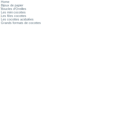
Home
Bijoux de papier
Boucles d'Oreilles
Les mini cocottes
Les fées cocottes
Les cocottes acidulées
Grands formats de cocottes