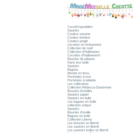
Cocott'o'quotidien
Sautoirs
Couleur savane
Couleur bonbon
Couleur jungle
cocottes en évènement
Collection de noël
Collection d'Halloween
Cocottes d'Halloween!!
Boucles de pâques
Dans leur bulle
Sautoirs
Bagues
Monde en tissu
Pochettes à tout
Pochettes à tablette
Les collections
Collection Rébecca Dautremer
Boucles d'oreilles
Sautoirs papier
Sautoirs en bulle
Les bagues en bulle
collection unique
Sautoirs
Boucles d'oreille
Bagues en bulle
Collection Liberty
Les boucles en liberté
Les sautoirs en liberté
Les sautoirs bulles en liberté