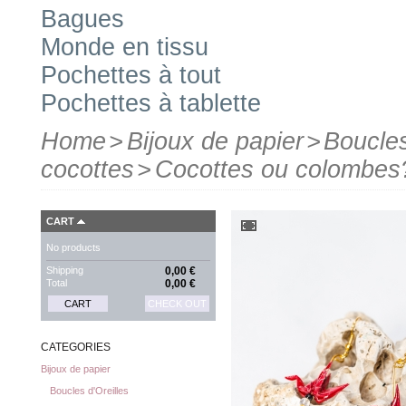
Bagues
Monde en tissu
Pochettes à tout
Pochettes à tablette
Home
>
Bijoux de papier
>
Boucles
cocottes
>
Cocottes ou colombes
CART
No products
Shipping
0,00 €
Total
0,00 €
CART
CHECK OUT
CATEGORIES
Bijoux de papier
Boucles d'Oreilles