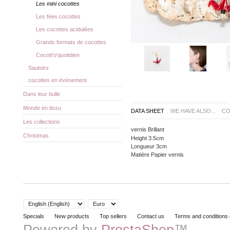
Les mini cocottes
Les fées cocottes
Les cocottes acidulées
Grands formats de cocottes
Cocott'o'quotidien
Sautoirs
cocottes en évènement
Dans leur bulle
Monde en tissu
DATA SHEET
WE HAVE ALSO...
CO
Les collections
vernis
Brillant
Christmas
Height
3.5cm
Longueur
3cm
Matière
Papier vernis
Specials
New products
Top sellers
Contact us
Terms and conditions 