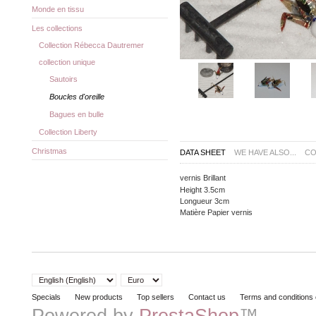
Monde en tissu
Les collections
Collection Rébecca Dautremer
collection unique
Sautoirs
Boucles d'oreille
Bagues en bulle
Collection Liberty
Christmas
DATA SHEET
WE HAVE ALSO...
CO
vernis
Brillant
Height
3.5cm
Longueur
3cm
Matière
Papier vernis
Specials
New products
Top sellers
Contact us
Terms and conditions 