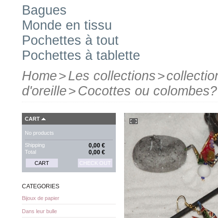
Bagues
Monde en tissu
Pochettes à tout
Pochettes à tablette
Home
>
Les collections
>
collecti
d'oreille
>
Cocottes ou colombes?
CART
No products
Shipping
0,00 €
Total
0,00 €
CART
CHECK OUT
CATEGORIES
Bijoux de papier
Dans leur bulle