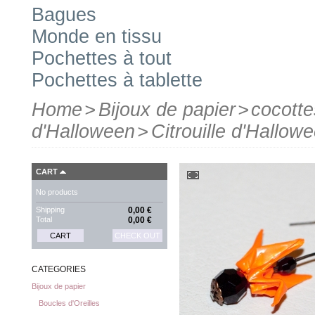
Bagues
Monde en tissu
Pochettes à tout
Pochettes à tablette
Home
>
Bijoux de papier
>
cocott
d'Halloween
>
Citrouille d'Hallow
CART
No products
Shipping
0,00 €
Total
0,00 €
CART
CHECK OUT
CATEGORIES
Bijoux de papier
Boucles d'Oreilles