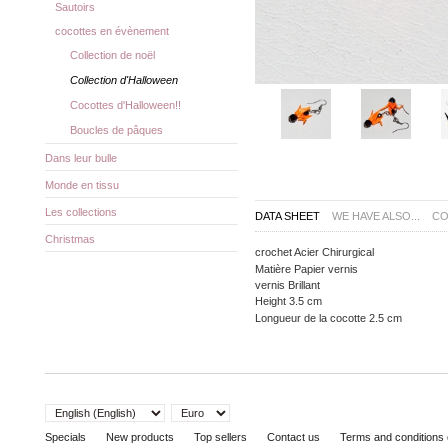
Sautoirs
cocottes en évènement
Collection de noël
Collection d'Halloween
Cocottes d'Halloween!!
Boucles de pâques
Dans leur bulle
Monde en tissu
Les collections
DATA SHEET
WE HAVE ALSO...
CO
Christmas
crochet
Acier Chirurgical
Matière
Papier vernis
vernis
Brillant
Height
3.5 cm
Longueur de la cocotte
2.5 cm
Specials
New products
Top sellers
Contact us
Terms and conditions 