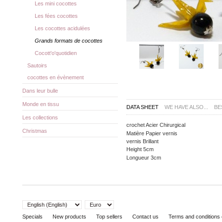
Les mini cocottes
Les fées cocottes
Les cocottes acidulées
Grands formats de cocottes
Cocott'o'quotidien
Sautoirs
cocottes en évènement
Dans leur bulle
Monde en tissu
DATA SHEET
WE HAVE ALSO...
BE
Les collections
crochet
Acier Chirurgical
Christmas
Matière
Papier vernis
vernis
Brillant
Height
5cm
Longueur
3cm
Specials
New products
Top sellers
Contact us
Terms and conditions 