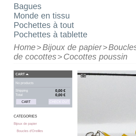
Bagues
Monde en tissu
Pochettes à tout
Pochettes à tablette
Home
>
Bijoux de papier
>
Boucles
de cocottes
>
Cocottes poussin
CART
No products
Shipping
0,00 €
Total
0,00 €
CART
CHECK OUT
CATEGORIES
Bijoux de papier
Boucles d'Oreilles